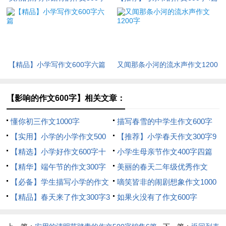
锦集6篇
【精品】小学写作文600字六篇
又闻那条小河的流水声作文1200
字
【影响的作文600字】相关文章：
懂你初三作文1000字
描写春雪的中学生作文600字
【实用】小学的小学作文500
【推荐】小学春天作文300字9
字10篇
【精选】小学好作文600字十
篇
小学生母亲节作文400字四篇
篇
【精华】端午节的作文300字
美丽的春天二年级优秀作文
合集10篇
【必备】学生描写小学的作文
200字（精选40篇）
嘀笑皆非的闹剧想象作文1000
700字3篇
【精品】春天来了作文300字3
字
如果火没有了作文600字
篇