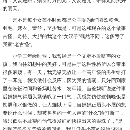
路，父爱是路，指引前方的光，父爱是光，带你走向美好
的明天。
是不是每个女孩小时候都是公主呢?她们喜欢粉色、
羽毛、嫁衣、蕾丝，至少我是，可是这和现在的这个做事
古怪、奇特、大胆的我这个“女汉子”截然不同，这多亏了
我家“老古怪”。
小学三年级时候，我曾经是一个文弱不爱吭声的女
孩，我向往幻想中的美好，可是由于这种性格所以会带来
很多麻烦，有一天，我无缘无故让一个高年级的男生给打
了一耳光，我没做什么反应，因为我的懦弱，只好回到家
里在晚饭时间和爸妈吐苦水、发牢骚。当爸妈听说这件事
后妈妈气得眉头紧锁叹了一口气，我感觉仿佛这顿晚饭是
铁屑和水银做的，让人难以下咽，当妈妈正眉头不展的想
要说什么时候，却被爸爸的一句大声的“什么”给打断了，
我只低头不敢望向他气得发红的快掉出来的眼珠子，“是
谁啊?”爸爸又气愤的追问道，我只低头小声的说道“不知