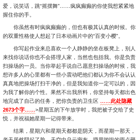
爱，说笑话，跳“摇摆舞”……疯疯癫癫的你使我想紧紧地
握住你的手。
你虽然有时疯疯癫癫的，但也有极其认真的时候。你
的双重性格使人想起了日本动画片中的“百变小樱”。
你写起作业来总喜欢一个人静静的坐在板凳上，别人
来找你说话你也不会搭理人家，当然也包括我。你是负责
扫操场的一员。当你举起手说自己愿意扫操场的时候，我
想许多人的心里都有一些小震动吧他们都认为你不会认认
真真地把操场打扫干净的，但是我知道你一定可以的，因
为我了解你的个性。果然不出我所料，你坚持每天都出色
地完成了自己的任务，把你负责的卫生区
……此处隐藏
2673个字……
>星期五的下午放学时，我把被子交给了史
悦，并祝福她星期一记得带来。
结果，星期六和星期天都都是阴天，而星期一那天，
老天居然阴起了脸，天空中乌云密布，噼里啪啦的雨点砸