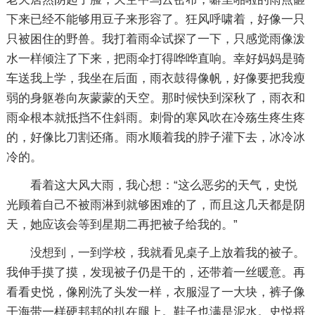
下来已经不能够用豆子来形容了。狂风呼啸着，好像一只
只被困住的野兽。我打着雨伞试探了一下，只感觉雨像泼
水一样倾注了下来，把雨伞打得哗哗直响。幸好妈妈是骑
车送我上学，我坐在后面，雨衣鼓得像帆，好像要把我瘦
弱的身躯卷向灰蒙蒙的天空。那时候快到深秋了，雨衣和
雨伞根本就抵挡不住斜雨。刺骨的寒风吹在冷殇生疼生疼
的，好像比刀割还痛。雨水顺着我的脖子灌下去，冰冷冰
冷的。
看着这大风大雨，我心想：“这么恶劣的天气，史悦
光顾着自己不被雨淋到就够困难的了，而且这几天都是阴
天，她应该会等到星期二再把被子给我的。”
没想到，一到学校，我就看见桌子上放着我的被子。
我伸手摸了摸，发现被子仍是干的，还带着一丝暖意。再
看看史悦，像刚洗了头发一样，衣服湿了一大块，裤子像
干海带一样硬邦邦的扒在腿上。鞋子也满是泥水。史悦捋