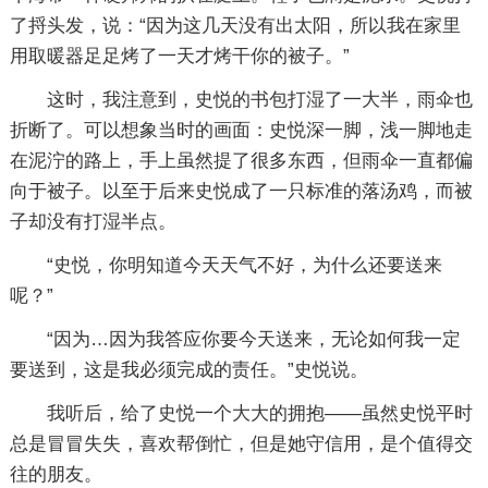
了捋头发，说：“因为这几天没有出太阳，所以我在家里
用取暖器足足烤了一天才烤干你的被子。”
这时，我注意到，史悦的书包打湿了一大半，雨伞也
折断了。可以想象当时的画面：史悦深一脚，浅一脚地走
在泥泞的路上，手上虽然提了很多东西，但雨伞一直都偏
向于被子。以至于后来史悦成了一只标准的落汤鸡，而被
子却没有打湿半点。
“史悦，你明知道今天天气不好，为什么还要送来
呢？”
“因为…因为我答应你要今天送来，无论如何我一定
要送到，这是我必须完成的责任。”史悦说。
我听后，给了史悦一个大大的拥抱——虽然史悦平时
总是冒冒失失，喜欢帮倒忙，但是她守信用，是个值得交
往的朋友。