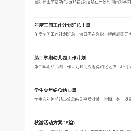
国际护士节活动总结(15篇)总结是在一段时间内对
现问题的能力，因此我们需要回头归纳，写一份总结了。
年度车间工作计划汇总十篇
年度车间工作计划汇总十篇日子在弹指一挥间就毫无
了。什么样的计划才是好的计划呢？以下是小编为大家收
第二学期幼儿园工作计划
第二学期幼儿园工作计划时间流逝得如此之快，我们
划才是有效的呢？以下是小编整理的第二学期幼儿园工作
学生会年终总结15篇
学生会年终总结15篇总结是事后对某一时期、某一项
我们有寻找学习和工作中的规律，让我们来为自己写一份
秋游活动方案(15篇)