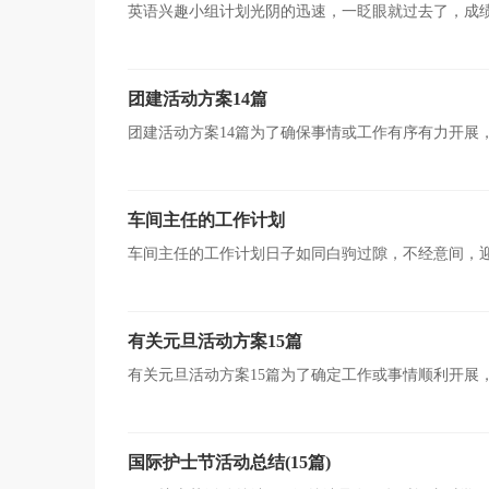
英语兴趣小组计划光阴的迅速，一眨眼就过去了，成
划怎么写才不会流于形式呢？以下是小编精心整理的英语
团建活动方案14篇
团建活动方案14篇为了确保事情或工作有序有力开展
比较大的工作，一般都用带“文件头”形式下发。方案应该
车间主任的工作计划
车间主任的工作计划日子如同白驹过隙，不经意间，
你真正懂得怎么制定计划吗？下面是小编为大家收集的车
有关元旦活动方案15篇
有关元旦活动方案15篇为了确定工作或事情顺利开展
制定的书面计划。方案应该怎么制定呢？以下是小编为大
国际护士节活动总结(15篇)