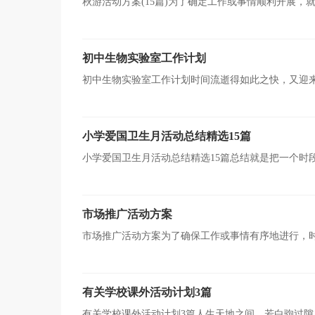
秋游活动方案(15篇)为了确定工作或事情顺利开展
要注意哪些问题呢？下面是小编整理的秋游活动方案，希
初中生物实验室工作计划
初中生物实验室工作计划时间流逝得如此之快，又迎
划都是什么样子的呢？以下是小编整理的初中生物实验室
小学爱国卫生月活动总结精选15篇
小学爱国卫生月活动总结精选15篇总结就是把一个时
认识以往学习和工作中的优缺点，因此我们要做好归纳，
市场推广活动方案
市场推广活动方案为了确保工作或事情有序地进行，
进度等都部署具体、周密，并有很强可操作性的计划。那
有关学校课外活动计划3篇
有关学校课外活动计划3篇人生天地之间，若白驹过